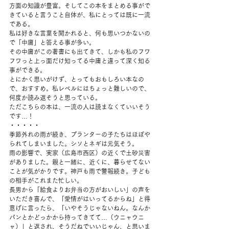
方面の知識が豊富。そしてこの本をまとめる事がで
きていると言うこと自体が、私にとっては既に一流
である。 
私は好きな言葉を聞かれると、何も思いつかないの
で「中庸」と答える事が多い。
その中庸がこの著書にも出てきて、しかも私のフワ
フワっと上っ面だけ知ってる中庸と違って深く知る
事ができる。 
とにかく思いがけず、とってもおもしろい本なの
で、おすすめ。私レベルにはちょっと難しいので、
何度か読み返そうと思っている。 
ただこちらの本は、一流の人は読まなくていいそう
です…！  
・・・・・ 
季節外れの雨が続き、プランターの子たちはほぼや
られてしまいました。シソとネギは元気そう。 
雨の影響で、実家（広島市西区）の近くで土砂災害
がありました。親と一緒に、近くに、暮らせてない
ことが気がかりです。神戸も雨で警報続き。子ども
の相手がこれまた忙しい。 
長男から「給食よりお弁当の方がおいしい」の声を
いただき喜んで、「愛情がはいってるからね」と得
意げに言ったら、「いやそうじゃないねん。なんか
パンとかどっかから持ってきてて…（ウニャウニ
ャ）」と返され、そうだねでいいじゃん、と思いま