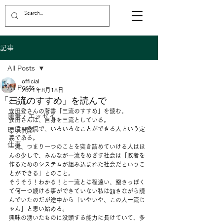
記事
All Posts
official
All Posts
2021年8月18日
「三流のすすめ」を読んで
くらし
安田登さんの著書「三流のすすめ」を読む。 
随筆・エッセイ
安田さんは、自身を三流としている。
三流＝多流で、いろいろなことができる人という定
環境問題
義である。 
仕事
一流、つまり一つのことを突き詰めていける人はほ
んの少しで、みんなが一流をめざす社会は「敗者を
作るためのシステムが組み込まれた社会だというこ
とができる」とのこと。 
そうそう！わかる！と一流とは程遠い、飽きっぽく
て何一つ続ける事ができていない私は頷きながら読
んでいたのだが途中から「いやいや、この人一流じ
ゃん」と思い始める。 
興味の湧いたものに没頭する能力に長けていて、多