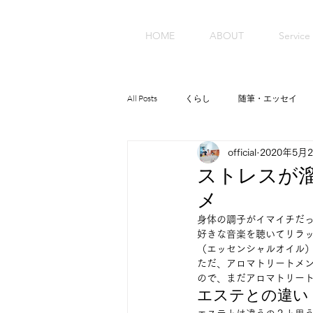
HOME
ABOUT
Service
All Posts
くらし
随筆・エッセイ
official
2020年5月
ストレスが
メ
身体の調子がイマイチだっ
好きな音楽を聴いてリラ
（エッセンシャルオイル）
ただ、アロマトリートメ
ので、まだアロマトリート
エステとの違い 