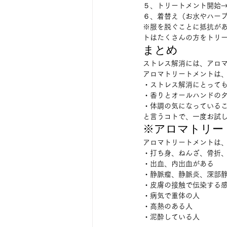
５、トリートメント開始→
６、着替え（お水やハーブ
※服を脱ぐことに抵抗が
トはたくさんの方をトリー
まとめ 
ストレス解消には、アロマ
アロマトリートメントは、
・ストレス解消にとっても
・香りとオールハンドのタ
・体調の気になっているこ
と言うコトで、一度お試し
※アロマトリー
アロマトリートメントは、
・打ち身、ねんざ、骨折、
・出血、内出血がある 
・静脈瘤、静脈炎、深部静
・皮膚の接触で伝染する感
・病気で重体の人 
・高熱のある人 
・泥酔している人 