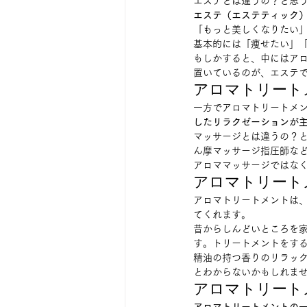
エステとは違うの？と思う
エステ（エステティック
「もっと美しくなりたい
基本的には「痩せたい」「
もしかすると、中にはア
置いているのが、エステです
アロマトリート
一方でアロマトリートメ
したリラクゼーションが
マッサージとは違うの？
ん摩マッサージ指圧師な
アロママッサージではなく
アロマトリート
アロマトリートメントは
てくれます。 
昔からしんどいところを
す。トリートメントをする
精油の持つ香りのリラッ
とわからないかもしれませ
アロマトリート