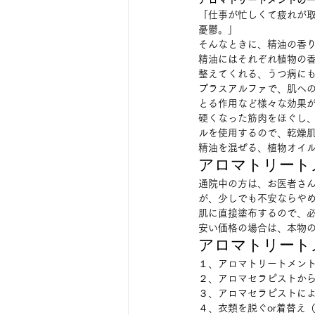
アロマトリートメントの
「仕事が忙しくて疲れが
憂鬱。」 
そんなときに、精油の香り
精油にはそれぞれ植物の
整えてくれる、うつ病にも
プラスアルファで、肌へ
とる作用など様々な効果が
硬くなった筋肉をほぐし
ルを使用するので、乾燥肌
精油を混ぜる、植物オイル
アロマトリート
通院中の方は、お医者さ
が、少しでも不安ならやめ
肌に直接塗布するので、
安い価格の場合は、本物の
アロマトリート
１、アロマトリートメント
２、アロマセラピストから
３、アロマセラピストによ
４、衣類を脱ぐor着替え