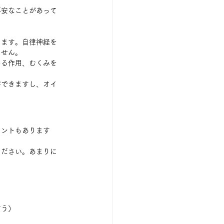
不安なことがあって
します。自律神経を
せん。 
める作用、むくみを
待できますし、オイ
メントもあります
ください。あまりに
う） 