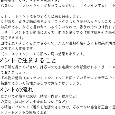
一番得意なことは、ストレス解消です。
取れない。」「プレッシャーがあってしんどい。」「イライラする」「
とトリートメントはものすごく効果を発揮します。 
香りがあり、香りが脳に働きかけリラックスしたり頭がスッキリしたり
効果がある、などと言われているぐらいなので、香りの持つ力は侮れま
のトリートメントでも精油によって、血流を良くする作用や肌を引き締
期待できます。 
、血行を良くすることができるので、冷えや運動不足の方にも効果が期
の方でも大丈夫です。 
（ベースオイル）による肌への潤い効果もあります。  
メントで注意すること 
んの了解を得てください。妊娠中でも安定期であれば受けれるトリート
ておきましょう。 
必ず本物の精油（エッセンシャルオイル）を使っているサロンを選んで
精油ではない可能性があるので気をつけましょう。  
メントの流れ 
についての簡単な説明（時間・内容・費用など） 
の質問（体調やメンタル面についてなど） 
る精油のブレンド（香りを確認できるので、好みでない場合は正直に言
（トリートメントの箇所による） 