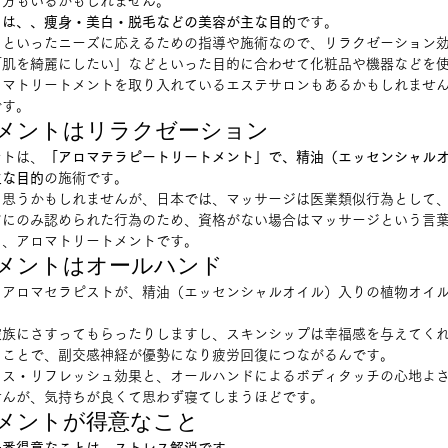
方もいるかもしれません。 
）は、、痩身・美白・脱毛などの美容が主な目的
です。 
」といったニーズに応えるための指導や施術なので、リラクゼーション
肌を綺麗にしたい」などといった目的に合わせて化粧品や機器などを使
ロマトリートメントを取り入れているエステサロンもあるかもしれませ
。  
メントはリラクゼーション 
ントは、
「アロマテラピートリートメント」で、精油（エッセンシャル
主な目的
の施術です。 
と思うかもしれませんが、日本では、マッサージは医業類似行為として
どにのみ認められた行為のため、資格がない場合はマッサージという言
、アロマトリートメントです。  
メントはオールハンド 
、アロマセラピストが、精油（エッセンシャルオイル）入りの植物オイ
家族にさすってもらったりしますし、スキンシップは幸福感を与えてく
ことで、副交感神経が優勢になり疲労回復につながるんです。 
クス・リフレッシュ効果と、オールハンドによるボディタッチの心地よ
んが、気持ちが良くて思わず寝てしまうほどです。  
メントが得意なこと 