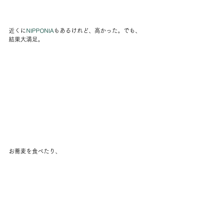
近くに
NIPPONIA
もあるけれど、高かった。でも、
結果大満足。 
お蕎麦を食べたり、 