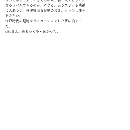
なってもらうように考えるのか、私一人でどうにか
なるレベルでやるのか、になる。違うエリアも候補
に入れつつ、丹波篠山も候補のまま、もう少し様子
をみたい。 
江戸時代の建物をリノベーションした宿に泊まっ
た。 
oito
さん。めちゃくちゃ良かった。 