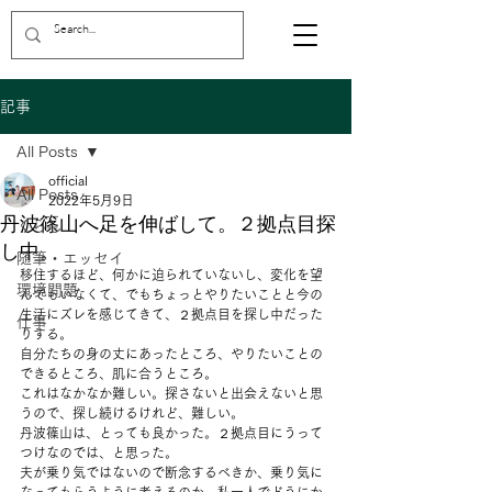
記事
All Posts
official
All Posts
2022年5月9日
丹波篠山へ足を伸ばして。２拠点目探
くらし
し中。
随筆・エッセイ
移住するほど、何かに迫られていないし、変化を望
環境問題
んでもいなくて、でもちょっとやりたいことと今の
生活にズレを感じてきて、２拠点目を探し中だった
仕事
りする。 
自分たちの身の丈にあったところ、やりたいことの
できるところ、肌に合うところ。 
これはなかなか難しい。探さないと出会えないと思
うので、探し続けるけれど、難しい。 
丹波篠山は、とっても良かった。２拠点目にうって
つけなのでは、と思った。 
夫が乗り気ではないので断念するべきか、乗り気に