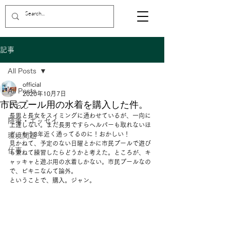
記事
All Posts
official
All Posts
2020年10月7日
市民プール用の水着を購入した件。
くらし
長男と長女をスイミングに通わせているが、一向に
随筆・エッセイ
上達しない。まだ長男ですらヘルパーも取れないほ
ど。もう3年近く通ってるのに！おかしい！ 
環境問題
見かねて、予定のない日曜とかに市民プールで遊び
仕事
も兼ねて練習したらどうかと考えた。ところが、キ
ャッキャと遊ぶ用の水着しかない。市民プールなの
で、ビキニなんて論外。 
ということで、購入。ジャン。 