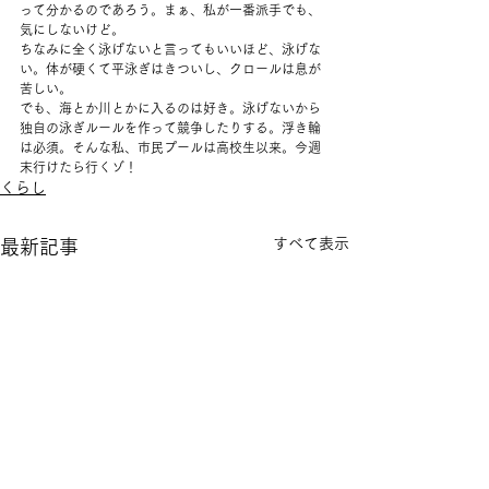
って分かるのであろう。まぁ、私が一番派手でも、
気にしないけど。 
ちなみに全く泳げないと言ってもいいほど、泳げな
い。体が硬くて平泳ぎはきついし、クロールは息が
苦しい。 
でも、海とか川とかに入るのは好き。泳げないから
独自の泳ぎルールを作って競争したりする。浮き輪
は必須。そんな私、市民プールは高校生以来。今週
末行けたら行くゾ！
くらし
すべて表示
最新記事