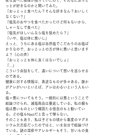
夜な食べた模様が残っていたので、そんなにおっと
っとが好きなのかと聞いてみた。 
「おっとっと食べたん？そんな好きなん？おいしく
なくない？」
「塩気のおやつを食べたかったけど何もないから、
しゃーなしで食べた」
「塩気がほしいんなら塩を舐めたら？」
「いや、塩は体に悪いし」 
えっと、うちにある塩は自然塩でこだわりのお塩ば
かりなので、おっとっとの方が体に悪いと思います
よ？（心の声） 
「おっとっとも体に良くはないでしょ」 
「…」 
こういう会話をして、違いについて想いを巡らせる
のである。 
健康に対する情報は、真逆なものが多々ある。誰か
がアレがいいといえば、アレはわるいという人もい
る。 
塩＝悪についてもそう。一般的には悪ということで
結論づけられ、減塩商品は蔓延している。私の親も
塩は悪いものという確固たる信念のもと動いてい
る。どの塩もNaclだと言って憚らない。 
そのこともあり、私は子どもの頃から重度のマグネ
シウム欠乏症だったのではと、いま自分で結論づけ
ている。謎の湿疹やアレルギーもそう、甘いもの食