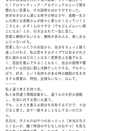
た！アロマンティック・アセクシュアルという聞き
慣れない言葉も、その説明も分かりやすかった。 
岸井ゆきのさん演じる咲子の明るさや、高橋一生さ
んの演じる高橋さんが徐々に柔らかくなっていくと
ころとか、かずくんのウザさ（でもどんどんいい感
じになる）とか、引き込まれて一気に見た。 
恋愛に興味がない人も、興味がある人も、楽しめる
んじゃないかな。 
恋愛しないふたりのお話から、自分をちょっと振り
返ったけれど、私は恋をするタイプではあるけれど
恋に溺れるほどのことはなく恋愛至上主義でもな
く、恋話を喜んですることもなく、自分の感情や置
かれている状況に割と冷静だったりする。でもやっ
ぱり、好き、という気持ちがある時の細胞が生き生
きする感覚は、特別。近頃ないな〜、なんて。 
ーーー 
私と違う考えを持つ夫。 
私と全然違う情報収集をし、違うものを好み視聴
し、生活に対する想いも違う。 
でも、ときどき重なる部分を共有するだけで、十分
だなと思う。全て一致することなんてないのだか
ら。 
先日は、子どものおやつのおっとっと（本当は与え
たくないが、騒ぐ時用のやむなしのおやつ）を夜な