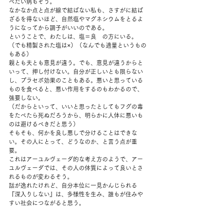
べたい病もそう。 
なかなか点と点が線で結ばない私も、さすがに結ば
ざるを得ないほど、自然塩やマグネシウムをとるよ
うになってから調子がいいのである。 
ということで、わたしは、塩＝良　の方にいる。 
（でも精製された塩は×）（なんでも適量というもの
もある）  
親とも夫とも意見が違う。でも、意見が違うからと
いって、押し付けない。自分が正しいとも限らない
し、プラセボ効果のこともある。悪いと思っている
ものを食べると、悪い作用をするのもわかるので、
強要しない。 
（だからといって、いいと思ったとしてもフグの毒
をたべたら死ぬだろうから、明らかに人体に悪いも
のは避けるべきだと思う） 
そもそも、何かを良し悪しで分けることはできな
い。その人にとって、どうなのか、と言う点が重
要。 
これはアーユルヴェーダ的な考え方のようで、アー
ユルヴェーダでは、その人の体質によって良いとさ
れるものが変わるそう。 
話が逸れたけれど、自分本位に一見かんじられる
『深入りしない』は、多様性を生み、誰もが住みや
すい社会につながると思う。 