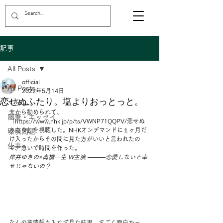
記事
All Posts
official
All Posts
2022年5月14日
恋せぬふたり。塩よりおっとっと。
くらし
夫から勧められて、
随筆・エッセイ
「https://www.nhk.jp/p/ts/VWNP71QQPV/恋せぬ
ふたり」を視聴した。NHKオンデマンドに１ヶ月だ
環境問題
け入ったからその間に見た方がいいと言われたの
仕事
で、急いで時間を作った。 
岸井ゆきの×高橋一生 W主演 ―――恋愛しないと幸
せじゃないの？
なんの前情報も入れず見た結果、すごく面白かっ