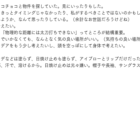
コチョコと物件を探していた。見にいったりもした。 
きっとタイミングじゃなかったり、私がするべきことではないのかもし
ようか、なんて思ったりしている。（余計なお世話だろうけどね） 
えたい。 
「物理的な距離には太刀打ちできない」ってところが結構重要。 
でいかなくても、なんとなく気の良い場所がいい。（気持ちの良い場所
デアをもう少し考えたいし、頭を空っぽにして身体で考えたい。 
ンデなどは塗らず、日焼け止めも塗らず、アイブローとリップだけだっ
部、汗で、溶けるから。日焼け止めは元々嫌い。帽子や長袖、サングラ