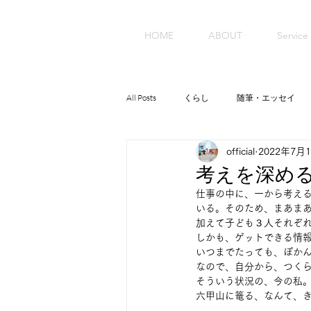
HOME
ABOUT
Service
All Posts
くらし
随筆・エッセイ
official
2022年7月
考えを深め
仕事の中に、一から考え
いる。そのため、まあまあ
加えて子ども３人それぞれ
しかも、ゲットできる情報
いつまでたっても、ぽかん
なので、自分から、つくら
そういう状況の、今の私。
六甲山に篭る、なんて、き
. 