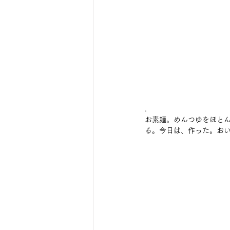
. 
お素麺。めんつゆをほと
る。今日は、作った。おい