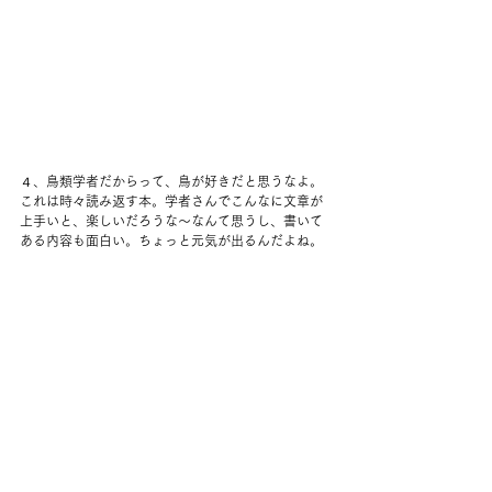
４、鳥類学者だからって、鳥が好きだと思うなよ。
これは時々読み返す本。学者さんでこんなに文章が
上手いと、楽しいだろうな〜なんて思うし、書いて
ある内容も面白い。ちょっと元気が出るんだよね。 