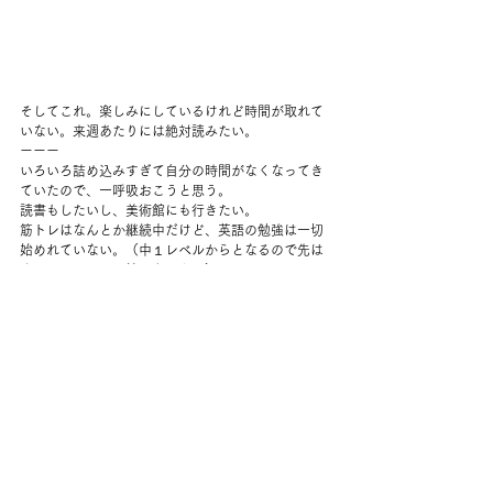
そしてこれ。楽しみにしているけれど時間が取れて
いない。来週あたりには絶対読みたい。  
ーーー 
いろいろ詰め込みすぎて自分の時間がなくなってき
ていたので、一呼吸おこうと思う。
読書もしたいし、美術館にも行きたい。
筋トレはなんとか継続中だけど、英語の勉強は一切
始めれていない。（中１レベルからとなるので先は
まじで長い。早く始めないと。） 
余談。 
壁紙を一部変えたくて、ウィリアムモリスの壁紙を
眺めている。
自分でできるのだろうか。 