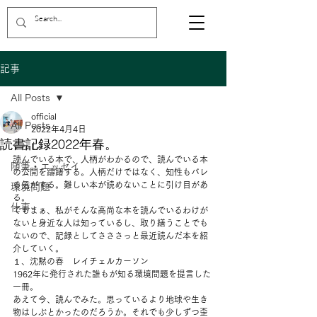
記事
All Posts
official
All Posts
2022年4月4日
読書記録2022年春。
くらし
読んでいる本で、人柄がわかるので、読んでいる本
随筆・エッセイ
の公開を躊躇する。人柄だけではなく、知性もバレ
る気がする。難しい本が読めないことに引け目があ
環境問題
る。  
仕事
でもまぁ、私がそんな高尚な本を読んでいるわけが
ないと身近な人は知っているし、取り繕うことでも
ないので、記録としてさささっと最近読んだ本を紹
介していく。  
１、沈黙の春　レイチェルカーソン
1962年に発行された誰もが知る環境問題を提言した
一冊。
あえて今、読んでみた。思っているより地球や生き
物はしぶとかったのだろうか。それでも少しずつ歪