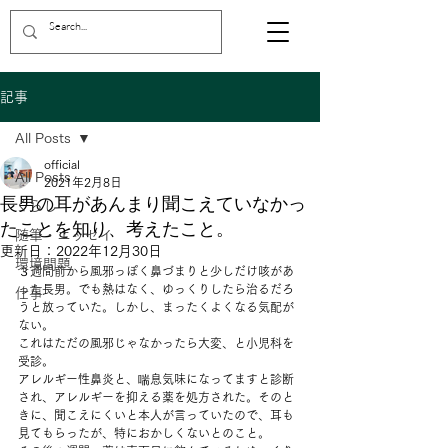
記事
All Posts
official
All Posts
2021年2月8日
長男の耳があんまり聞こえていなかっ
くらし
たことを知り、考えたこと。
随筆・エッセイ
更新日：
2022年12月30日
環境問題
３週間前から風邪っぽく鼻づまりと少しだけ咳があ
った長男。でも熱はなく、ゆっくりしたら治るだろ
仕事
うと放っていた。しかし、まったくよくなる気配が
ない。
これはただの風邪じゃなかったら大変、と小児科を
受診。 
アレルギー性鼻炎と、喘息気味になってますと診断
され、アレルギーを抑える薬を処方された。そのと
きに、聞こえにくいと本人が言っていたので、耳も
見てもらったが、特におかしくないとのこと。 