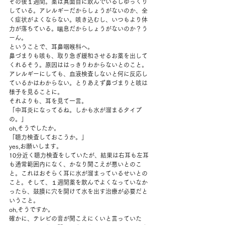
その後１週間。薬は真面目に飲んでいるしゆっくり
している。アレルギーだからしょうがないのか、全
く症状がよくならない。咳き込むし、いつもより体
力が落ちている。喘息だからしょうがないのか？う
ーん。 
ということで、耳鼻咽喉科へ。 
鼻づまりも咳も、取り急ぎ緩和させるお薬を出して
くれるそう。原因ははっきりわからないとのこと。
アレルギーにしても、血液検査しないと何に反応し
ているかはわからない。とりあえず鼻づまりと咳は
様子を見ることに。 
それよりも、耳を見て一言。 
「中耳炎になってるね。しかも水が溜まるタイプ
の。」 
oh,そうでしたか。 
「聴力検査しておこうか。」 
yes,お願いします。 
10分近く聴力検査をしていたが、結果は右耳も左耳
も通常範囲内になく、かなり聞こえが悪いとのこ
と。これはおそらく耳に水が溜まっているせいとの
こと。そして、１週間薬を飲んでよくなっていなか
ったら、鼓膜に穴を開けて水を出す治療が必要だと
いうこと。 
oh,そうですか。 
確かに、テレビの音が聞こえにくいと言っていた