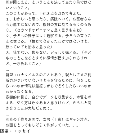
耳が聞こえる、ということも決して当たり前ではな
いということ。 
このことがあって、下記３点を改めて考えた。 
１、おかしいと思ったら、病院へいく。お医者さん
も万能ではないので、複数の方に見てもらうのもあ
り。（セカンドオピニオンと良く言うもんね） 
２、子どもの様子はよく観察する。子どもの言うこ
とは信じる。（信じてなかったわけではないけど、
放っていても治ると思った） 
３、慌てない。焦らない。どっしり構える。（子ど
ものこととなるとすぐに感情が揺すぶられるけれ
ど、一呼吸おくこと） 
… 
新型コロナウイルスのこともあり、親としてまだ判
断力がついていない子どもを守るために、何をした
らいいのか情報は錯綜しがちでどうしたらいいのか
わからなくなる。
客観的に見る、自分でデータを収集する、本質を考
える、やり方は色々あると思うけれど、きちんと向
き合うことが大切だと思う。 
… 
写真の手作りお面で、次男（１歳）はギャン泣き。
お面をとってもしばらく怖がっていた。。。
随筆・エッセイ