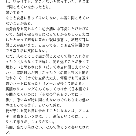
し、話かけても、聞こえないと言っていた。そこま
で聞こえていなかったとは。 
聞いてる？ 
などと安易に言ってはいけない。本当に聞こえてい
ないことがある。 
自分自身も同じように幼少期に中耳炎にたびたびな
って、鼓膜を破る羽目になってしかもちょっと失敗
したとかって医者に言われ親は激怒し、結局左耳は
聞こえが悪いまま。と言っても、まぁ正常範囲なの
で日常生活に支障はない。 
ただ、人のこそこそ話が聞こえなくて輪に入れなか
ったり（入らなくて正解）、聞き返すことが多くて
煩わしいと思われたり（だって本当に聞こえていな
い）、電話対応が苦手だったり（名前も社名も聞き
取れない）（今では全然大丈夫、何度でも聞き返す
強いハートになった）（メールが多くて助かる）、
英語のリスニングなんてもってのほか（日本語です
ら聞きにくいのに）（英語の発音もついでに下
手）、低い声が特に聞こえないのでおじさまの低い
声はとっても苦手、といった感じ。 
我が子にも同じ目に合わすことになるとは、アレル
ギーの強さというのは、、、遺伝というのは、、、
なんて思うが、しょうがない。 
前回、当たり前はない、なんて偉そうに書いたけれ
ど、 