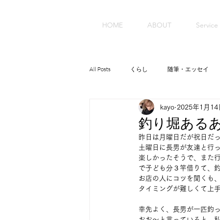
HOME
ABOUT
Service
All Posts
くらし
随筆・エッセイ
kayo
2025年1月1
釣り堀ある
昨日は月曜日だが祝日だ
土曜日に長男が友達と行
楽しかったそうで、また
で子ども分３竿借りて、
お店の人にコツを聞くも
タイミングが難しくて上
幸先よく、長男が一匹釣
おお〜と言っていると、