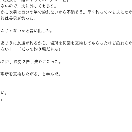
めないので、夫に外してもらう。
しかし次男は自分の竿で釣れないから不満そう。早く釣って〜と夫にせ
今後は長男が釣った。
いんじゃないかと言い出した。
、あまりに友達が釣るから、場所を何回も交換してもらったけど釣れな
係ない！！（だって釣り堀だもん）
私２匹、長男２匹、夫０匹だった。
が場所を交換したがる、と学んだ。
しい。
よ。