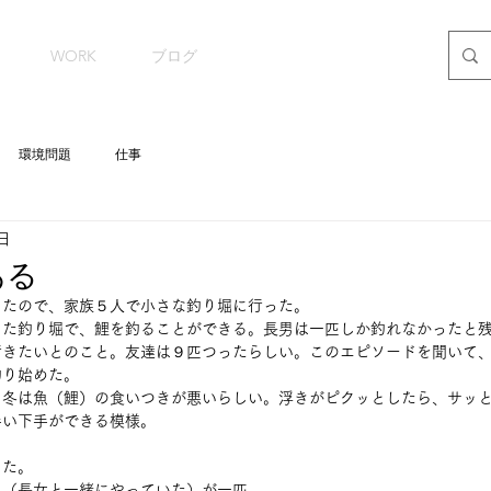
WORK
ブログ
環境問題
仕事
4日
ある
ったので、家族５人で小さな釣り堀に行った。
った釣り堀で、鯉を釣ることができる。長男は一匹しか釣れなかったと
行きたいとのこと。友達は９匹つったらしい。このエピソードを聞いて
釣り始めた。
、冬は魚（鯉）の食いつきが悪いらしい。浮きがピクッとしたら、サッ
手い下手ができる模様。
った。
私（長女と一緒にやっていた）が一匹。