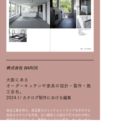
株式会社 BAROS
大阪にある
オーダーキッチンや家具の設計・製作・施
工会社。
2024.1/ カタログ制作における編集
自社工場を持ち、高品質なオリジナルインテリアを手がける
会社のカタログを作成。主に顧客との接点や打ち合わせ時に
使用するものとして、事例をふんだんに紹介。​キッチンやバ
スルームなどでカテゴリ分けをし、さらにサービス内容も分
かりやすく整理して記載。会社のカラーが出たエッジのきい
たデザインのカタログとした。