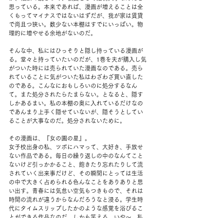
思っている。本来であれば、漫画が増えることは全
くもってマイナスではないはずだが、我が家は賃貸
で尚且つ狭い。数少ない本棚はすでにいっぱい。物
理的に増やせる余地がないのだ。
そんな中、私にはひっそりと隠し持っている漫画が
る。堂々と持っていたいのだが、1巻を夫が購入し気
がついた時には売られていた漫画なのである。売ら
れていることに気がついた私はわざわざ買い直した
のである。こんなにおもしろいのに処分するなん
て。また処分されたらたまらない。となると、隠す
しかあるまい。私の本棚の奥に入れているだけなの
であんまり上手く隠せていないが、隠そうとしてい
ることが大事なのだ。処分されないために。
その漫画は、『女の園の星』。
女子校出身の私、ツボにハマって、大好き、手放せ
ない作品である。毎日の繰り返しの中のなんてこと
ないけど引っかかること、飽きたり忘れたりして流
されていく出来事だけど、その瞬間にとっては生活
の中で大きく占められる色んなことをありありと思
い出す。青春には気怠い空気もつきもので、それは
時間の流れが違うからなんだろうなと浸る。学生時
代にタイムスリップしたかのような感覚を浴びるこ
とができる作品なのだ。しかも笑える。いや〜、私