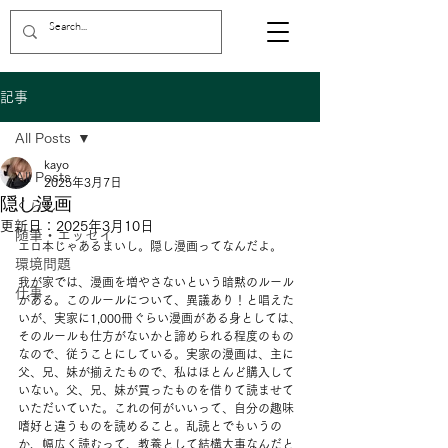
記事
All Posts
kayo
All Posts
2025年3月7日
隠し漫画
くらし
更新日：
2025年3月10日
随筆・エッセイ
エロ本じゃあるまいし。隠し漫画ってなんだよ。
環境問題
我が家では、漫画を増やさないという暗黙のルール
仕事
がある。このルールについて、異議あり！と唱えた
いが、実家に1,000冊ぐらい漫画がある身としては、
そのルールも仕方がないかと諦められる程度のもの
なので、従うことにしている。実家の漫画は、主に
父、兄、妹が揃えたもので、私はほとんど購入して
いない。父、兄、妹が買ったものを借りて読ませて
いただいていた。これの何がいいって、自分の趣味
嗜好と違うものを読めること。乱読とでもいうの
か、幅広く読むって、教養として結構大事なんだと