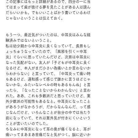
この記事にはもっと詳細があるので、四分の一に当
てはまって歯が抜ける夢を見たことがある人は読ん
だらいいかも。でもいいことばかり書いているわけ
じゃないということは伝えておく。
もう一つ、最近気がついたのは、中耳炎はみんな経
験済みではないということ。
私は幼少期から中耳炎に良くなっていて、長男もし
ょっちゅうなっていたので、「風邪を引く＝中耳
炎」ぐらいに思っていたんだけど、次男は中耳炎に
なった気配がない。友人が「子どもが中耳炎に良く
なるけど、本人がまだ小さい為痛いとか言わないか
らわからない」と言っていて、「中耳炎って痛い時
もあるけど、違和感って感じで誰かに言うほどじゃ
ないかな、みたいなレベルの時もあるもんね」と言
ったら、「なったことないからわかんない」と言わ
れた。ああ、これも多数派だと思っていたけど、案
外少数派の可能性もあるなと。中耳炎になったこと
があろうがなかろうが、だからなんなんだ、って感
じなんだけど、いろんなことが自分の中では当たり
前になっていて、それは案外気が付きにくいという
ことが言いたいのでした。
ちなみに中耳炎になって耳の奥が痛くなると、耳が
痛いってまあまあ苦痛だなと気がつく。脳に近いか