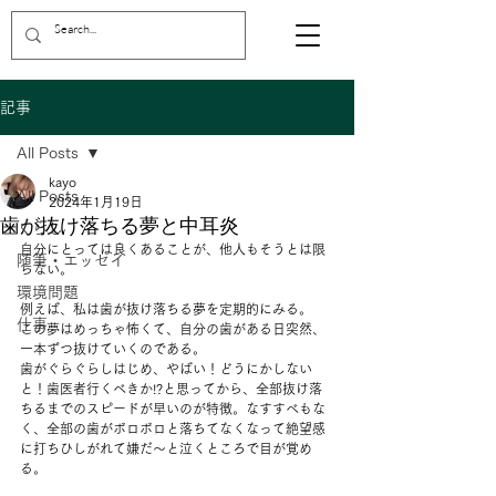
記事
All Posts
kayo
All Posts
2024年1月19日
歯が抜け落ちる夢と中耳炎
くらし
自分にとっては良くあることが、他人もそうとは限
随筆・エッセイ
らない。
環境問題
例えば、私は歯が抜け落ちる夢を定期的にみる。
仕事
この夢はめっちゃ怖くて、自分の歯がある日突然、
一本ずつ抜けていくのである。
歯がぐらぐらしはじめ、やばい！どうにかしない
と！歯医者行くべきか!?と思ってから、全部抜け落
ちるまでのスピードが早いのが特徴。なすすべもな
く、全部の歯がボロボロと落ちてなくなって絶望感
に打ちひしがれて嫌だ〜と泣くところで目が覚め
る。