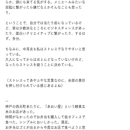
らか、頭にも来てる気がする。メニエールみたいな
目眩に繋がったら嫌だなとかそんなことも思った
り。
ということで、自分では当たり前になっているけ
ど、実は少数派なところにビジネスチャンスがあっ
たり、面白いクリエイティブに繋がったり、するは
ず。多分。
ちなみに、中耳炎も私はストレスでなりやすいと思
っている。
大人になってからはほとんどなっていないけれど、
なったらストレスを疑うことに決めている。
（ストレスってあやふやな言葉なのに、全部の責任
を押し付けられている感じあるよね）
ー
神戸の西元町あたりに、「あおい屋」という酵素玄
米のお店があった。
時間がなかったのでお弁当を購入して仮オフィスで
食べた。シンプルにおいしかった。満足。
お弁当はゴミが出るから今度はお店で食べようと思