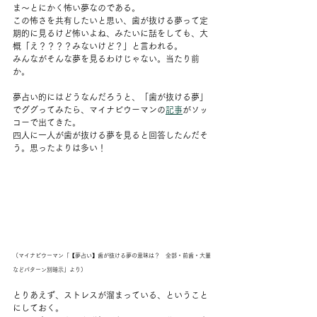
ま〜とにかく怖い夢なのである。
この怖さを共有したいと思い、歯が抜ける夢って定
期的に見るけど怖いよね、みたいに話をしても、大
概「え？？？？みないけど？」と言われる。
みんながそんな夢を見るわけじゃない。当たり前
か。
夢占い的にはどうなんだろうと、「歯が抜ける夢」
でググってみたら、マイナビウーマンの
記事
がソッ
コーで出てきた。
四人に一人が歯が抜ける夢を見ると回答したんだそ
う。思ったよりは多い！
（マイナビウーマン「【夢占い】歯が抜ける夢の意味は？　全部・前歯・大量
などパターン別暗示」より）
とりあえず、ストレスが溜まっている、ということ
にしておく。