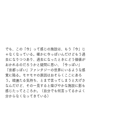
でも、この「今」って感じの施設は、もう「今」じ
ゃなくなっている。確かに今っぽいんだけどもう過
去になりつつあり、過去になったときにどう価値が
おかれるのだろうかと疑問に思い、「今っぽい」
「京都っぽい」ファンタジーの世界にいるような感
覚に陥る。モヤモヤの原因はおそらくここにあろ
う。暗澹たる気持ち、とまで言ってしまうと大げさ
なんだけど、その一見すると煌びやかな施設に影も
感じたってところか。（自分でも何言ってるかよく
分からなくなってきている）
気になってwebサイトをみたら、2020年にリニュー
アルオープンした施設らしい。そしてやはりと思っ
てしまったけれど、隈研吾さんが携わっていて、伝
統と革新の融合的なことがコンセプトとのこと。