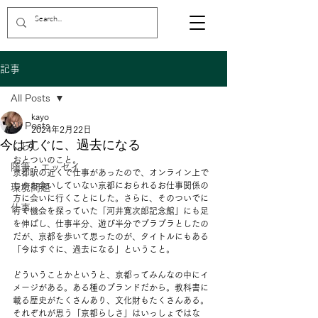
記事
All Posts
kayo
All Posts
2024年2月22日
今はすぐに、過去になる
くらし
おとついのこと。
随筆・エッセイ
京都駅の近くで仕事があったので、オンライン上で
しかお会いしていない京都におられるお仕事関係の
環境問題
方に会いに行くことにした。さらに、そのついでに
仕事
行く機会を探っていた「河井寛次郎記念館」にも足
を伸ばし、仕事半分、遊び半分でブラブラとしたの
だが、京都を歩いて思ったのが、タイトルにもある
「今はすぐに、過去になる」ということ。
どういうことかというと、京都ってみんなの中にイ
メージがある。ある種のブランドだから。教科書に
載る歴史がたくさんあり、文化財もたくさんある。
それぞれが思う「京都らしさ」はいっしょではな