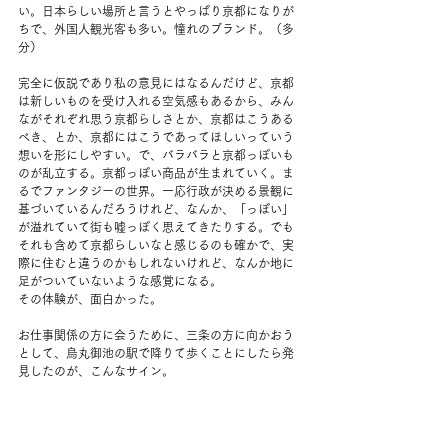
い。日本らしい場所と言うとやっぱり京都になりが
ちで、外国人観光客も多い。憧れのブランド。（多
分）
完全に仮説であり私の意見にはなるんだけど、京都
は新しいものを受け入れる空気感もあるから、みん
ながそれぞれ思う京都らしさとか、京都はこうある
べき、とか、京都にはこうであってほしいっていう
想いを形にしやすい。で、バラバラと京都っぽいも
のが乱立する。京都っぽい商品が生まれていく。ま
るでファンタジーの世界。一応行政が決める景観に
基づいているんだろうけれど、なんか、「っぽい」
が溢れていて街も嘘っぽく思えてきたりする。でも
それも含めて京都らしいなと感じるのも確かで、実
際に住むと違うのかもしれないけれど、なんか地に
足がついていないような感覚になる。
その体験が、面白かった。
お仕事関係の方に会うために、三条の方に向かおう
として、烏丸御池の駅で降りて歩くことにしたら発
見したのが、こんなサイン。