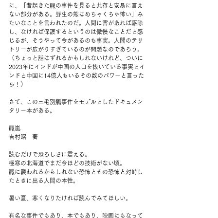
に、「昔起きた羆の事件を見ると共存と安易に言え
ない部分がある。野生の熊はめちゃくちゃ怖い」み
たいなことを言われたのだ。人間に害があれば駆除
し、なければ保護するというのは傲慢なことだと感
じるが、そうやって今があるのも事実。人間のテリ
トリーが広がりすぎているのが問題なのであろう。
（ちょっと話はずれるかもしれないけれど、ついに
2023年にインドが中国の人口を抜いている事実とイ
ンドと中国に14億人もいるその数のパワーと言った
ら！）
さて、この三毛別羆事件をモデルとしたドキュメン
タリー本がある。
羆嵐
吉村昭　著
読むだけで恐ろしさに震える。
極寒の北海道でまだ今ほどの技術がない頃。
羆に襲われるかもしれない恐怖とその恐怖と対峙し
たときに出る人間の本性。
暑い夏、寒くなりたければ読んでみてほしい。
有名な事件でもあり、本でもあり、映画にもなって