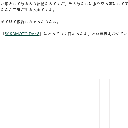
批評家として観るのも結構なのですが、先入観なしに脳を空っぽにして
。なんか元気が出る映画ですよ。
裏まで見て復習しちゃったもんね。
画『
SAKAMOTO DAYS
』はとっても面白かったよ、と意思表明させてい