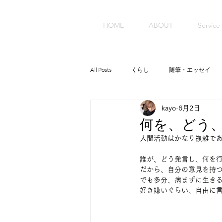
HOME
ABOUT
Service
All Posts
くらし
随筆・エッセイ
kayo
6月2日
何を、どう
人間活動はかなり複雑で
誰が、どう発言し、何を
だから、自分の意見を持
でも多分、病まずに生き
好き嫌いぐらい、自由に