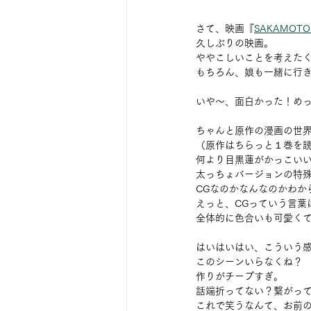
さて、映画『
SAKAMOTO
久しぶりの映画。
ややこしいことを考えた
もちろん、娘も一緒に行き
いや〜、面白かった！め
ちゃんと原作の漫画の世
（原作はちらっと１巻を
何より目黒蓮がかっこい
太っちょバージョンの特
CGなのかなんなのかわか
えっと、CGっていう言
全体的に色合いも可愛く
はいはいはい、こういう
このシーンいらなくね？
作りがチープすぎ。
話端折ってない？繋がっ
これで笑うなんて、お前