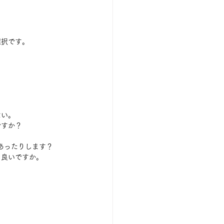
選択です。
ない。
ですか？
あったりします？
て良いですか。