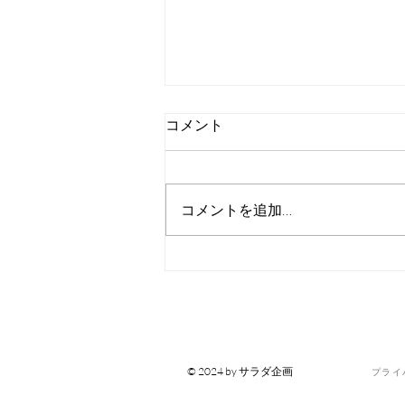
コメント
コメントを追加…
マツパと美容医療
© 2024 by サラダ企画
プライ