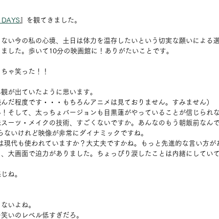
 DAYS
』を観てきました。
くない今の私の心境、土日は体力を温存したいという切実な願いによる
ました。歩いて10分の映画館に！ありがたいことです。
っちゃ笑った！！
界観が出ていたように思います。
読んだ程度です・・・もちろんアニメは見ておりません。すみません）
い！そして、太っちょバージョンも目黒蓮がやっていることが信じられ
殊スーツ・メイクの技術、すごくないですか。あんなのもう朝飯前なん
らないけれど映像が非常にダイナミックですね。
葉は現代も使われていますか？大丈夫ですかね。もっと先進的な言い方が
て、大画面で迫力がありました。ちょっぴり涙したことは内緒にしてい
感じね。
てないよね。
の笑いのレベル低すぎだろ。