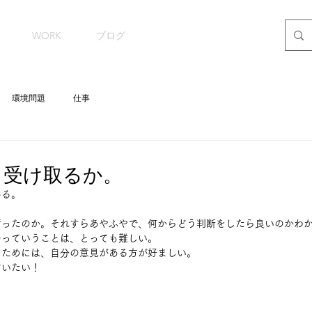
WORK
ブログ
環境問題
仕事
、受け取るか。
ある。
行ったのか。それすらあやふやで、何からどう判断をしたら良いのかわ
つっていうことは、とっても難しい。
るためには、自分の意見がある方が好ましい。
言いたい！