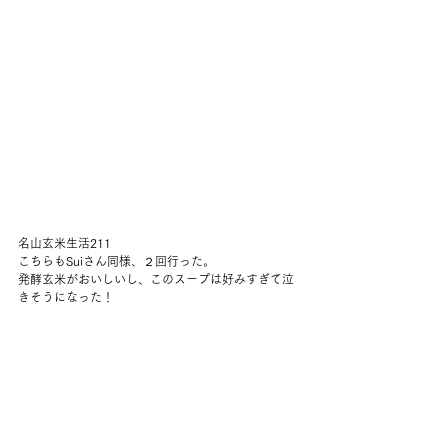
名山玄米生活211
こちらもSuiさん同様、２回行った。
発酵玄米がおいしいし、このスープは好みすぎて泣
きそうになった！