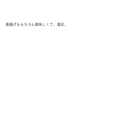
唐揚げももちろん美味しくて、満足。
で、Suiさんのところにあった本が面白くて、本屋さ
んで爆買い。まとめて４冊も買った。