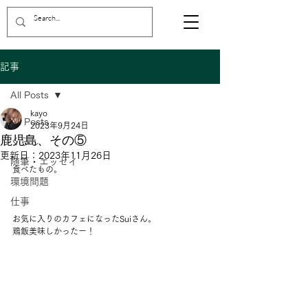
記事
All Posts
kayo
All Posts
2023年9月24日
鹿児島、その⑤
くらし
更新日：
2023年11月26日
随筆・エッセイ
食べたもの。
環境問題
仕事
お気に入りのカフェになったSuiさん。
鶏飯美味しかったー！