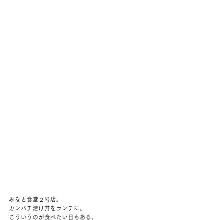
みなと食堂２号店。
カンパチ漬け丼をランチに。
こういうのが食べたい日もある。