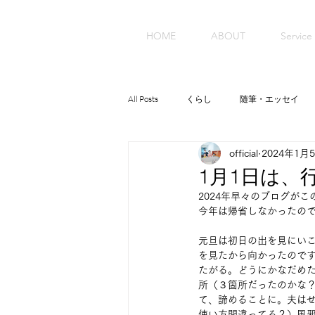
HOME
ABOUT
Service
All Posts
くらし
随筆・エッセイ
official
2024年1月
1月1日は、
2024年早々のブログが
今年は帰省しなかったの
元旦は初日の出を見にい
を見たから向かったので
たがる。どうにかなだめ
所（３箇所だったのかな
て、諦めることに。夫は
使い方間違ってる？）風