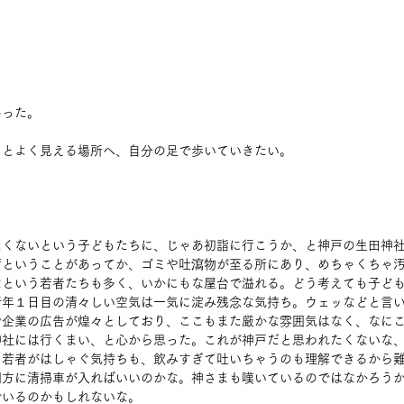
あった。
っとよく見える場所へ、自分の足で歩いていきたい。
たくないという子どもたちに、じゃあ初詣に行こうか、と神戸の生田神
街ということがあってか、ゴミや吐瀉物が至る所にあり、めちゃくちゃ
なという若者たちも多く、いかにもな屋台で溢れる。どう考えても子ど
新年１日目の清々しい空気は一気に淀み残念な気持ち。ウェッなどと言
や企業の広告が煌々としており、ここもまた厳かな雰囲気はなく、なに
神社には行くまい、と心から思った。これが神戸だと思われたくないな
、若者がはしゃぐ気持ちも、飲みすぎて吐いちゃうのも理解できるから
朝方に清掃車が入ればいいのかな。神さまも嘆いているのではなかろう
でいるのかもしれないな。