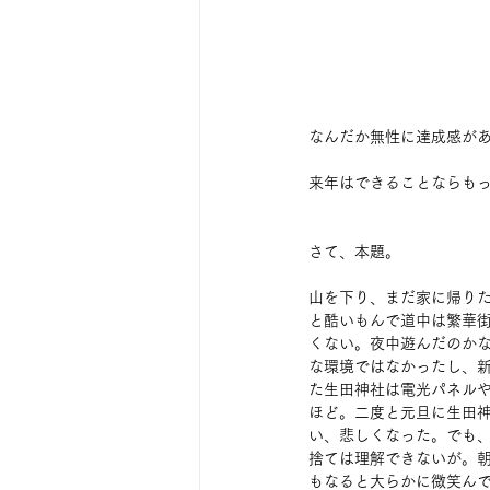
なんだか無性に達成感が
来年はできることならも
さて、本題。
山を下り、まだ家に帰り
と酷いもんで道中は繁華
くない。夜中遊んだのか
な環境ではなかったし、
た生田神社は電光パネル
ほど。二度と元旦に生田
い、悲しくなった。でも
捨ては理解できないが。
もなると大らかに微笑ん