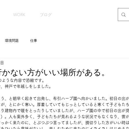
WORK
ブログ
環境問題
仕事
5日
行かない方がいい場所がある。
このような内容で恐縮です。
で、神戸で年越しをしました。
こう、と朝早く起きて出発し、布引ハーブ園へ向かいました。初日の出
すが、とにかく寒い。厚着していてもじっとしていると寒くて子どもた
たり建物内で暖をとったりしていましたが、ハーブ園の中で初日の出が
？）。人も案外多く、子どもたちが見れるような状況でもなくなり、雲
せっかく来たのに、とぶつぶつ言ってましたが、損切りした方がいい時
邪をひいたら意味がないし、楽しむために来たのにイライラしはじめる