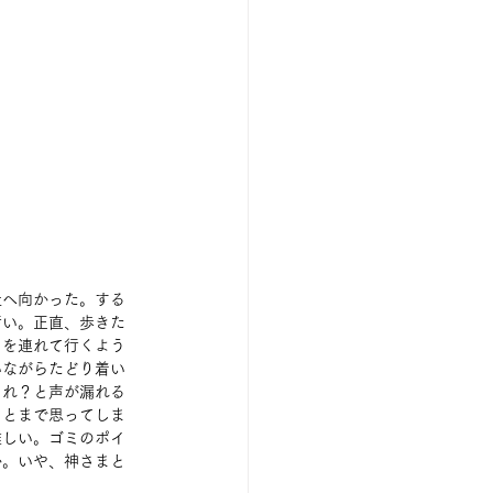
社へ向かった。する
汚い。正直、歩きた
もを連れて行くよう
いながらたどり着い
これ？と声が漏れる
、とまで思ってしま
難しい。ゴミのポイ
か。いや、神さまと