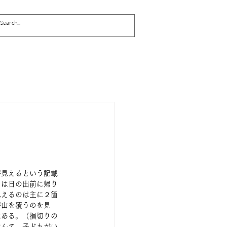
が見えるという記載
ちは日の出前に帰り
見えるのは主に２箇
が山を覆うのを見
はある。（損切りの
なんて。子どもがい