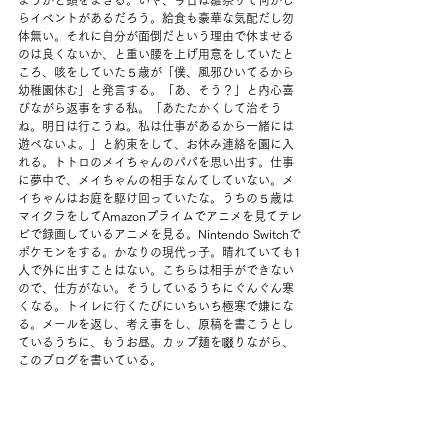
ようかと頭をよぎる。いや、今日は雛祭りで何かし
らイベントがあるだろう。給食も豪華な気配だし勿
体無い。それに自分が面倒だという理由で休ませる
のは良くないか、と重い腰を上げ用意をしていたと
ころ、咳をしていた５歳が「僕、風邪ひいてるから
幼稚園休む」と発言する。「あ、そう？」と内心喜
びながら返事をする私。「あたたかくして治そう
ね。明日は行こうね。私は仕事があるから一緒には
遊べないよ。」と約束をして、お休み連絡を園に入
れる。トトロのメイちゃんのパパを思い出す。仕事
に夢中で、メイちゃんの相手なんてしていない。メ
イちゃんはお庭を駆け回っていたな。うちの５歳は
マイクラをしてAmazonプライムでアニメを見てテレ
ビで録画しているアニメを見る。Nintendo Switchで
ポケモンをする。かなりの現代っ子。晴れていても1
人で外に出すことはない。こちらは相手ができない
ので、仕方がない。そうしているうちにぐんぐん寒
くなる。トイレに行くたびにいちいち極寒で嫌にな
る。メールを返し、考え事をし、原稿を書こうとし
ているうちに、もうお昼。カップ麺を啜りながら、
このブログを書いている。