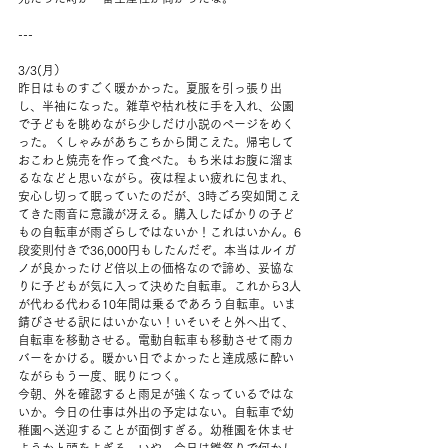
---
3/3(月）
昨日はものすごく暖かかった。夏服を引っ張り出
し、半袖になった。雑草や枯れ枝に手を入れ、公園
で子どもを眺めながら少しだけ小説のページをめく
った。くしゃみがあちこちから聞こえた。帰宅して
おこわと焼売を作って食べた。もち米はお腹に溜ま
るななどと思いながら。夜は程よい疲れに包まれ、
安心し切って眠っていたのだが、3時ごろ突如聞こえ
てきた雨音に意識が冴える。購入したばかりの子ど
もの自転車が雨ざらしではないか！これはいかん。6
段変則付きで36,000円もしたんだぞ。本当はルイガ
ノが良かったけど倍以上の価格なので諦め、妥協な
りに子どもが気に入って決めた自転車。これから3人
が代わる代わる10年間は乗るであろう自転車。いま
錆びさせる訳にはいかない！いそいそと外へ出て、
自転車を移動させる。電動自転車も移動させて雨カ
バーをかける。暖かい日でよかったと達成感に酔い
ながらもう一度、眠りにつく。
今朝、外を確認すると雨足が強くなっているではな
いか。今日の仕事は外出の予定はない。自転車で幼
稚園へ送迎することが面倒すぎる。幼稚園を休ませ