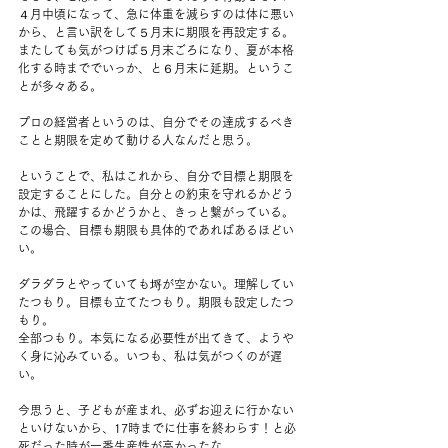
４月中頃になって、急に体重を減らすのは体に悪い
から、と言い訳をして５月末に期限を再設定する。
またしても気がつけば５月末ごろになり、夏が本格
化する時まででいっか、と６月末に延期。というこ
とが多々ある。
プロの経営者というのは、自分でその達成するべき
ことと期限を定めて動ける人なんだと思う。
ということで、私はこれから、自分で目標と期限を
設定することにした。自分との約束を守れるかどう
かは、飛躍するかどうかと、きっと繋がっている。
この場合、目標も期限も具体的であればあるほどい
い。
ダラダラとやっていても埒が空かない。理解してい
たつもり。目標も立てたつもり。期限も設定したつ
もり。
全部つもり。本気になる必要性が出てきて、ようや
く身に沁みている。いつも、私は気がつくのが遅
い。
今思うと、子どもが産まれ、必ずお迎えに行かない
といけないから、17時までに仕事を終わらす！と必
死だった時が一番生産性が高かったな。