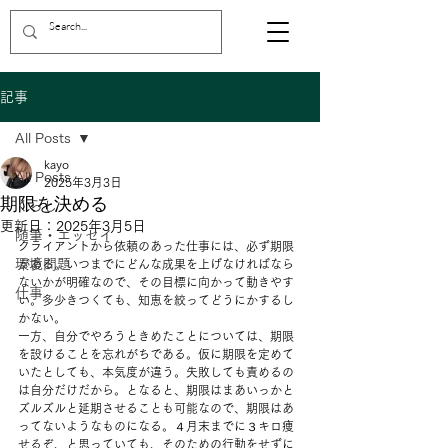
記事
All Posts
kayo
All Posts
2025年3月3日
期限を決める
くらし
更新日：
2025年3月5日
随筆・エッセイ
クライアントから依頼のあった仕事には、必ず期限
環境問題
がある。いつまでにどんな成果を上げなければなら
ないかが明確なので、その目標に向かって動きやす
仕事
い。多少きつくても、知恵を絞ってどうにかするし
かない。
一方、自分でやろうときめたことについては、期限
を設けることを忘れがちである。仮に期限を定めて
いたとしても、本気度が違う。失敗しても責めるの
は自分だけだから。となると、期限はまあいっかと
ズルズルと延期させることも可能なので、期限はあ
ってないようなものになる。４月末までに３キロ痩
せるぞ、と思っていても、そのための行動をせずに