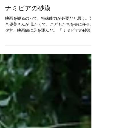
kayo
2024年9月23日
ナミビアの砂漠
映画を観るのって、特殊能力が必要だと思う。 河
合優美さんが 見たくて、こどもたちを夫に任せ、
夕方、映画館に足を運んだ。 「 ナミビアの砂漠 」
カナという主人公の性格が、まあ人によっては酷
いもんだと感じるであろうものなのだが、若かり
し頃の私とあんまり変わらないなと共感。だよ...