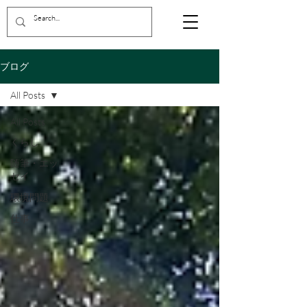
ブログ
All Posts
All Posts
くらし
随筆・エッ
セイ
環境問題
仕事